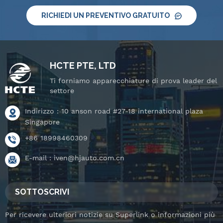
RICHIEDI UN PREVENTIVO GRATUITO
HCTE PTE, LTD
Ti forniamo apparecchiature di prova leader del
settore
Indirizzo : 10 anson road #27-18 international plaza
Singapore
+86 18998460309
E-mail :
iven@hjauto.com.cn
SOTTOSCRIVI
Per ricevere ulteriori notizie su Superlink o informazioni più