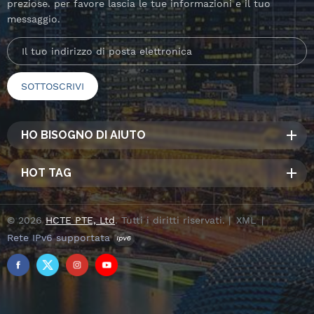
preziose. per favore lascia le tue informazioni e il tuo
messaggio.
HO BISOGNO DI AIUTO
HOT TAG
© 2026
HCTE PTE, Ltd
. Tutti i diritti riservati. |
XML
|
Rete IPv6 supportata