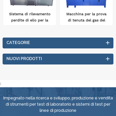
Sistema di rilevamento
Macchina per la prova
perdite di elio per la
di tenuta del gas del
tenuta all'aria
sistema di
dell'evaporatore/condensatore
raffreddamento del
del condizionatore
serbatoio dell'acqua di
CATEGORIE
d'aria automatico
espansione
dell'automobile
NUOVI PRODOTTI
:
Impegnato nella ricerca e sviluppo, produzione e vendita
di strumenti per test di laboratorio e sistemi di test per
linee di produzione