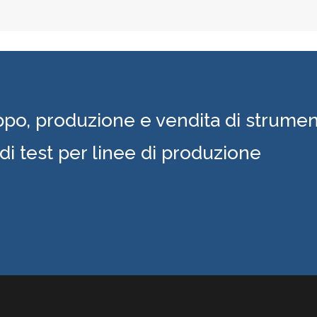
iziale da 3 l/s. Il grado di vuoto
rilevamento ad alta pre
limite raggiunge 2,5×10⁻⁴Pa e
una configurazione perso
supporta la commutazione
È in grado di rilevare rap
lessibile delle doppie porte di
grado di vuoto del pezzo, 
carico KF40/KF25. È dotata di
perdite e realizzare un
filtrazione delle nebbie d'olio,
efficiente, miglior
allarme temperatura acqua e
significativamente l'ef
ppo, produzione e vendita di strumen
nzioni di protezione automatica
produttiva e la qualità 
contro lo spegnimento, ed è
prodotto.
 di test per linee di produzione
forme agli standard ISO 9001 e
IEC 60255.