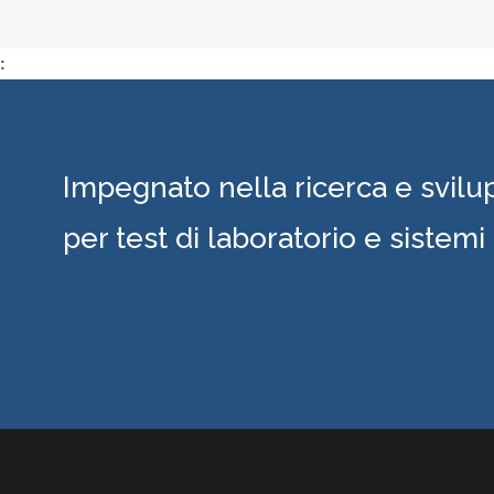
in
:
f
s
Impegnato nella ricerca e svilu
fu
per test di laboratorio e sistemi
con