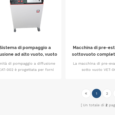
ntrollo indipendente a doppia
l'impostazione intellig
stazione ed è adatto per il
grado di vuoto, il rileva
nfezionamento di componenti
perdite e l'adattamento 
elettronici, batterie per nuove
corpo pompa, ed è ad
energie, confezionamento di
un'efficiente lavorazion
otti farmaceutici e altri scenari
in molteplici scenari,
n rigorosi requisiti di ambiente
refrigerazione, il rivesti
otto vuoto e protezione da gas
vuoto e i laborato
Sistema di pompaggio a
Macchina di pre-es
inerti.
fusione ad alto vuoto, vuoto
sottovuoto comple
ite 2,5×10⁻⁴Pa, doppia porta
automatica da 1,5 kW
unità di pompaggio a diffusione
La macchina di pre-ev
Kf40/Kf25
di scarico di 30 m³/
EAT-002 è progettata per forni
sotto vuoto VET-0
finale di 5×10⁻
bolari a vuoto, apparecchiature
un'apparecchiatura di pr
di laboratorio di precisione e
prestazioni per l'ingeg
coli contenitori chiusi. È dotata
vuoto, progettata per
1
2
di una pompa a diffusione
industriali come la refri
principale con velocità di
la lavorazione sotto vuot
Un totale di
2
pag
pompaggio di 280 l/s e di una
un controllo comple
mpa rotativa a palette a stadio
automatizzato, una tecn