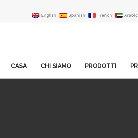
English
Spanish
French
Arabic
Portuguese
Turkish
CASA
CHI SIAMO
PRODOTTI
PR