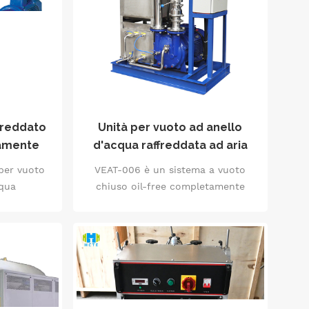
freddato
Unità per vuoto ad anello
amente
d'acqua raffreddata ad aria
mpleto 24
Sistema a circolazione chiusa
per vuoto
VEAT-006 è un sistema a vuoto
drico del
senza olio ISO 14001
cqua
chiuso oil-free completamente
 olio
ato che
integrato, che integra una pompa
 vuoto ad
ad anello liquido, un separatore
atore gas-
gas-liquido, un radiatore
 di calore
raffreddato ad aria e un quadro
elligente.
elettrico intelligente, superando i
to chiuso,
limiti della tradizionale "dipendenza
drico del
dall'acqua esterna" della pompa ad