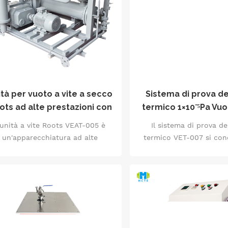
azione attraverso il processo di
50% sul fluido di lav
estrazione dell'aria, creando
funzionamento stabile
s&igrave; un ambiente di vuoto
carico 24 ore su 24. L
altamente pulito e privo di
sistema è oil-free per 
urit&agrave;. Ci&ograve; aiuta a
ambiente di vuoto pulito
antire il normale funzionamento
6 (contenuto di olio di s
 trasformatore di trazione e ne
mg/m³), offrendo soluzi
igliora l'efficienza e la durata.
vuoto efficienti e a r
tà per vuoto a vite a secco
Sistema di prova de
energetico per i setto
ots ad alte prestazioni con
termico 1×10⁻⁵Pa Vuo
medicina, dell'elettr
locità di pompaggio di 150
Iso 1 Tecnologia de
'unità a vite Roots VEAT-005 è
Il sistema di prova d
dell'industria chimica
m³/h, compatibile con
un'apparecchiatura ad alte
termico VET-007 si con
metallurgia, ecc
amere bianche di classe 5
prestazioni realizzata con
settori avanzati come l'
senza olio
cnologia del vuoto avanzata. È
aerospaziale e satellita
progettata per soddisfare le
l'ambiente estremo dello
sigenze di processi ecologici e
un vuoto estremo di 1×
uliti nei settori farmaceutico,
un'ampia gamma di temp
imico, elettronico e altri. Offre
-180℃ a 200℃ e integra f
eccellenti prestazioni di
simulazione solare e ris