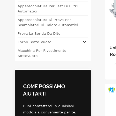
tr
Apparecchiatura Per Test Di Filtri
Automatici
co
Apparecchiatura Di Prova Per
Scambiatori Di Calore Automatici
imp
Prova La Sonda Da Dito
gar
del
Forno Sotto Vuoto
m
Uni
Macchina Per Rivestimento
Ro
Sottovuoto
ve
L
c
te
COME POSSIAMO
AIUTARTI
e
p
Puoi contattarci in qualsiasi
ch
modo sia conveniente per te.