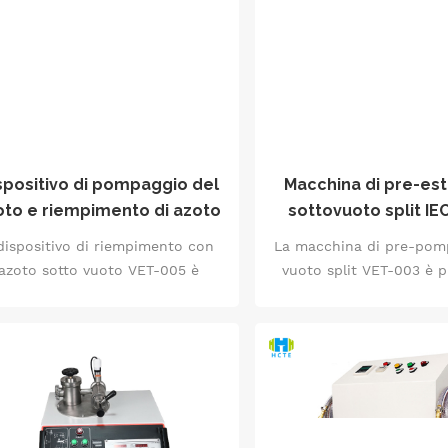
paggio, durata e affidabilità ed
a infrarossi per forn
 la scelta ideale per le vostre
ambiente di prova preci
applicazioni ingegneristiche.
verifica dell'affidabil
prodotto.
spositivo di pompaggio del
Macchina di pre-es
oto e riempimento di azoto
sottovuoto split IE
essione massima ≤-100 kpa
capacità di aspiraz
 dispositivo di riempimento con
La macchina di pre-pom
so di vuoto 28 l/s Stazione
m³/h
azoto sotto vuoto VET-005 è
vuoto split VET-003 è p
doppia intelligente
un'apparecchiatura di livello
specificamente per conf
ustriale che integra un'efficiente
di linee di produzione 
estrazione del vuoto e un
Ottimizza lo spazio e
iempimento preciso con azoto.
flessibilità di installazio
porta un vuoto limite ≤-100 kPa
telaio di controllo sep
un'erogazione di azoto stabile a
dotata di un sensore 
 MPa. È dotato di un modulo di
Pirani ad alta precision