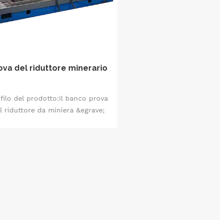
ova del riduttore minerario
filo del prodotto:Il banco prova
l riduttore da miniera &egrave;
dispositivo di prova per rilevare
gli indicatori di prestazione
ll'intera macchina del riduttore
miniera. Questo dispositivo testa
ari parametri prestazionali del
riduttore, tra cui: coppia in
resso, velocit&agrave; e potenza
el riduttore, coppia in uscita,
velocit&agrave; e potenza,