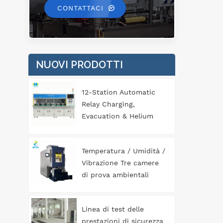
CONTATTACI
NUOVI PRODOTTI
12-Station Automatic
Relay Charging,
Evacuation & Helium
Leak Detection
Equipment for
Temperatura / Umidità /
Automotive
Vibrazione Tre camere
Components
di prova ambientali
complete
Linea di test delle
prestazioni di sicurezza