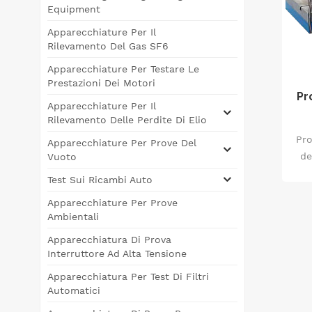
Equipment
Apparecchiature Per Il
Rilevamento Del Gas SF6
Apparecchiature Per Testare Le
Prestazioni Dei Motori
Pr
Apparecchiature Per Il
Rilevamento Delle Perdite Di Elio
Pro
Apparecchiature Per Prove Del
de
Vuoto
un 
Test Sui Ricambi Auto
Apparecchiature Per Prove
de
Ambientali
da 
Apparecchiatura Di Prova
v
Interruttore Ad Alta Tensione
ing
Apparecchiatura Per Test Di Filtri
d
Automatici