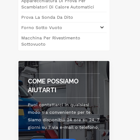
Apparecchiatura Di Prova Per
eff
Scambiatori Di Calore Automatici
ru
Prova La Sonda Da Dito
Forno Sotto Vuoto
sodd
tip
Macchina Per Rivestimento
di
Sottovuoto
la
l'a
COME POSSIAMO
AIUTARTI
Puoi contattarci in qualsiasi
modo sia conveniente per te.
Siamo disponibili 24 ore su 24, 7
giorni su 7 via e-mail o telefono.