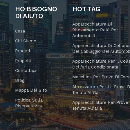
HO BISOGNO
HOT TAG
DI AIUTO
Apparecchiatura Di
Rilevamento Relè Per
Casa
Automobili
Chi Siamo
Apparecchiatura Di Collaud
Prodotti
Del Cablaggio Dell'automob
Progetti
Apparecchiature Per Il Col
Dell'aria Condizionata
Contattaci
Macchina Per Prove Di Tors
Blog
Attrezzatura Per La Prova D
Mappa Del Sito
Tenuta Al Gas
Politica Sulla
Apparecchiature Per Prove 
Riservatezza
Tenuta All'aria