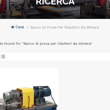
RICERCA
Casa
/
Banco Di Prova Per Riduttori Da Miniera
lts found for "Banco di prova per riduttori da miniera"