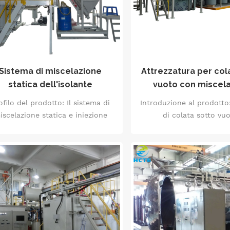
Sistema di miscelazione
Attrezzatura per col
statica dell'isolante
vuoto con miscel
statica di boccole di 
ofilo del prodotto: Il sistema di
Introduzione al prodotto:
iscelazione statica e iniezione
di colata sotto vu
diretta per isolatori &egrave;
impregnazione con mis
positamente progettato per la
statica di boccole a sec
roduzione automatica di gel a
progettato specificamen
ssione di componenti isolanti di
colata sotto vuoto di b
media e alta tensione come
alta tensione e altri p
olatori, dischi isolanti, colonne
Esegue il controllo centr
lari a tenuta solida, scatole di
processi quali il caric
contatto e passanti passanti.
materiali di colata, la d
egue un controllo centralizzato
la miscelazione, l'essicca