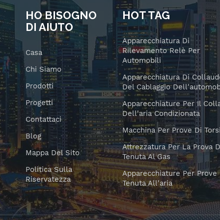
misurazione e risolve la
HO BISOGNO
HOT TAG
contraddizione tra resistenza
DI AIUTO
all'usura e precisione della
Apparecchiatura Di
surazione.&nbsp;La tecnologia
Rilevamento Relè Per
Casa
 nucleo statico è una miscela di
Automobili
ina epossidica bicomponente. Si
Chi Siamo
Apparecchiatura Di Collaud
scela uniformemente attraverso
Prodotti
Del Cablaggio Dell'automob
 miscelatore statico. In linea di
Progetti
rincipio, quanto più breve è il
Apparecchiature Per Il Col
Dell'aria Condizionata
po di miscelazione della miscela
Contattaci
icomponente, tanto più fresco
Macchina Per Prove Di Tors
Blog
à il materiale ottenuto. Rispetto
Attrezzatura Per La Prova D
al tradizionale metodo di
Mappa Del Sito
Tenuta Al Gas
celazione dinamica, il materiale
Politica Sulla
Apparecchiature Per Prove 
celato è più fresco ed è adatto
Riservatezza
Tenuta All'aria
'uso in fusione di prodotti di alta
ualità. &nbsp;Il principio delle
parecchiature di miscelazione e