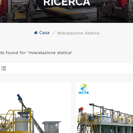
RICERCA
Casa
/
Miscelazione Statica
lts found for "miscelazione statica"