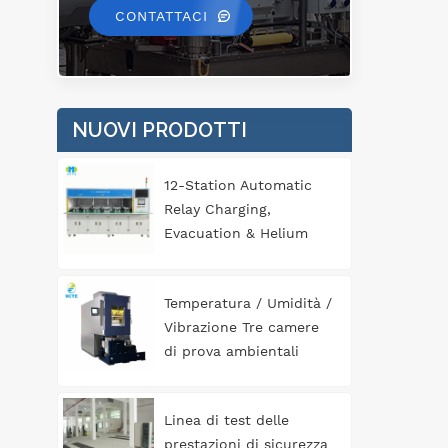
CONTATTACI
ind
la 
&nb
NUOVI PRODOTTI
sig
ed 
12-Station Automatic
pre
Relay Charging,
in
Evacuation & Helium
Leak Detection
do
Equipment for
Temperatura / Umidità /
po
Automotive
Vibrazione Tre camere
Components
di prova ambientali
complete
mot
Linea di test delle
de
prestazioni di sicurezza