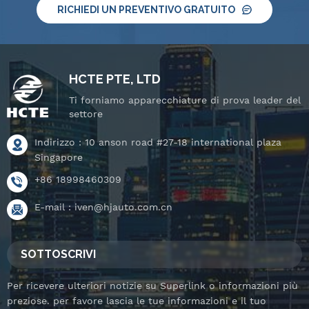
RICHIEDI UN PREVENTIVO GRATUITO
HCTE PTE, LTD
Ti forniamo apparecchiature di prova leader del
settore
Indirizzo : 10 anson road #27-18 international plaza
Singapore
+86 18998460309
E-mail :
iven@hjauto.com.cn
SOTTOSCRIVI
Per ricevere ulteriori notizie su Superlink o informazioni più
preziose. per favore lascia le tue informazioni e il tuo