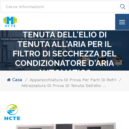
ATTREZZATURA DI PROVA DI
TENUTA DELL'ELIO DI
TENUTA ALL'ARIA PER IL
FILTRO DI SECCHEZZA DEL
CONDIZIONATORE D'ARIA
AUTOMATICO
Casa
/
Apparecchiatura Di Prova Per Parti Di Refrigeraz
/
Attrezzatura Di Prova Di Tenuta Dell'elio Di Tenuta All'aria Per Il Filtro Di Secchezza Del Condizionatore D'aria Automatico