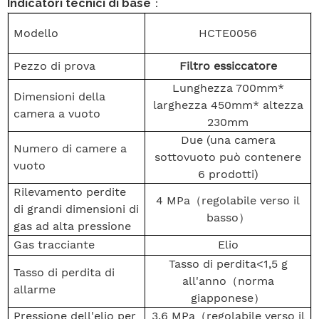
Indicatori tecnici di base
：
Modello
HCTE0056
Pezzo di prova
Filtro essiccatore
Lunghezza 700mm*
Dimensioni della
larghezza 450mm* altezza
camera a vuoto
230mm
Due (una camera
Numero di camere a
sottovuoto può contenere
vuoto
6 prodotti)
Rilevamento perdite
4 MPa
（
regolabile verso il
di grandi dimensioni di
basso
）
gas ad alta pressione
Gas tracciante
Elio
Tasso di perdita<1,5 g
Tasso di perdita di
all'anno
（
norma
allarme
giapponese
）
Pressione dell'elio per
3,6 MPa
（
regolabile verso il