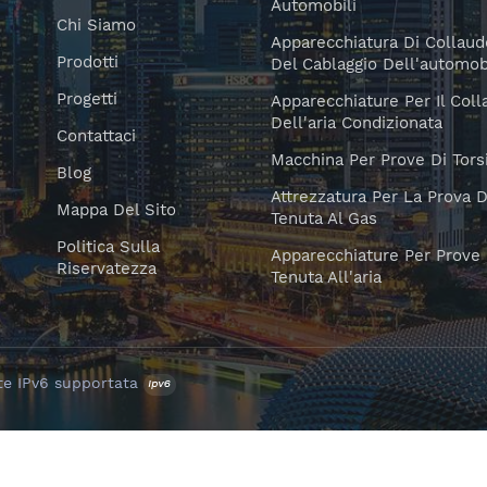
Automobili
Chi Siamo
Apparecchiatura Di Collaud
Prodotti
Del Cablaggio Dell'automob
Progetti
Apparecchiature Per Il Col
Dell'aria Condizionata
Contattaci
Macchina Per Prove Di Tors
Blog
Attrezzatura Per La Prova D
Mappa Del Sito
Tenuta Al Gas
Politica Sulla
Apparecchiature Per Prove 
Riservatezza
Tenuta All'aria
te IPv6 supportata