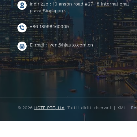
Indirizzo : 10 anson road #27-18 international
plaza Singapore
+86 18998460309
E-mail :
iven@hjauto.com.cn
© 2026
HCTE PTE, Ltd
. Tutti i diritti riservati. |
XML
|
Re