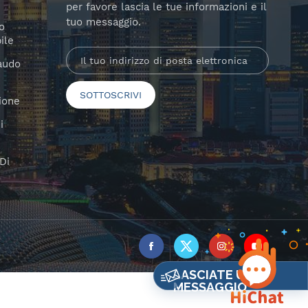
per favore lascia le tue informazioni e il
tuo messaggio.
o
ile
laudo
ione
i
Di
LASCIATE UN
MESSAGGIO