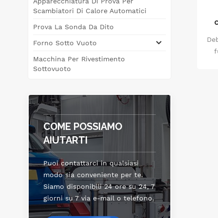
Apparecchiatura Di Prova Per
Scambiatori Di Calore Automatici
Prova La Sonda Da Dito
Deb
Forno Sotto Vuoto
f
Macchina Per Rivestimento
Sottovuoto
re
no
amb
t
sim
COME POSSIAMO
AIUTARTI
Puoi contattarci in qualsiasi
modo sia conveniente per te.
Siamo disponibili 24 ore su 24, 7
giorni su 7 via e-mail o telefono.